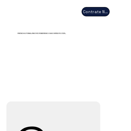
Contrate Nossos Serviços
PREENCHA O FORMULÁRIO E RESPONDEREMOS O MAIS RÁPIDO POSSÍVEL.