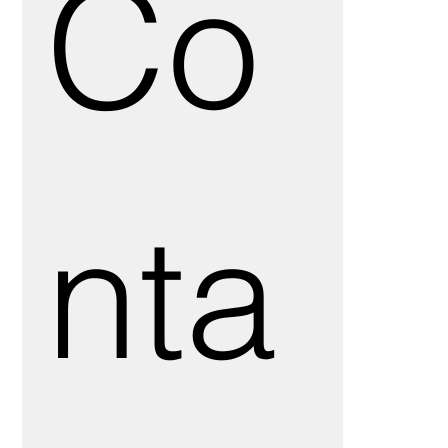
Co
nta